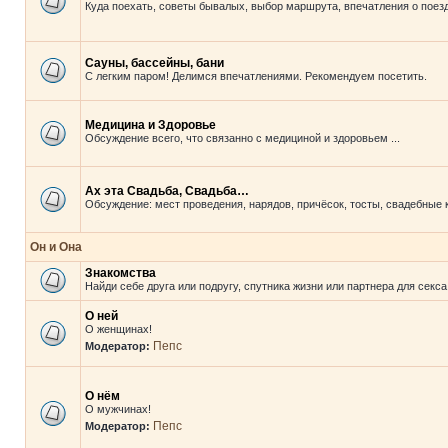
Куда поехать, советы бывалых, выбор маршрута, впечатления о поезд
Сауны, бассейны, бани
С легким паром! Делимся впечатлениями. Рекомендуем посетить.
Медицина и Здоровье
Обсуждение всего, что связанно с медициной и здоровьем ...
Ах эта Свадьба, Свадьба…
Обсуждение: мест проведения, нарядов, причёсок, тосты, свадебные 
Он и Она
Знакомства
Найди себе друга или подругу, спутника жизни или партнера для секса
О ней
О женщинах!
Пепс
Модератор:
О нём
О мужчинах!
Пепс
Модератор: