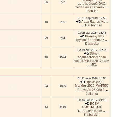
эксплуатация
26
707
автомобилей GAC:
тепло ли в салоне?
→
EberFinn
Пн 15 апр 2019, 12:50
Лада Ларгус. Но...
10
296
titar bogdan
→
Ср 28 авг 2024, 13:48
Какой купить
23
264
грузовой трицикл?
→
Darkveke
Вт 19 сен 2017, 15:37
Обмен
водительских прав
46
1974
через МФЦ в 2017 году.
MK1
→
Вт 21 июл 2026, 14:54
Промокод В
Мелбет 2026: WAP555
94
1895
- Бонус До 25 000 ₽
→
Julianka
Чт 16 ноя 2017, 21:11
ВСЕМ
СМОТРЕТЬ!!!
24
1175
REALьное кино!
→
ilja.barskih