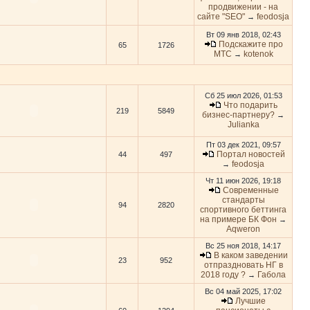
продвижении - на
сайте "SEO"
feodosja
→
Вт 09 янв 2018, 02:43
Подскажите про
65
1726
МТС
kotenok
→
Сб 25 июл 2026, 01:53
Что подарить
219
5849
бизнес-партнеру?
→
Julianka
Пт 03 дек 2021, 09:57
Портал новостей
44
497
feodosja
→
Чт 11 июн 2026, 19:18
Современные
стандарты
94
2820
спортивного беттинга
на примере БК Фон
→
Aqweron
Вс 25 ноя 2018, 14:17
В каком заведении
23
952
отпраздновать НГ в
2018 году ?
Габола
→
Вс 04 май 2025, 17:02
Лучшие