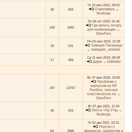
Чт 15 июл 2021, 09:51
О киномире
→
38
833
feodosja
Пн 06 окт 2025, 01:46
Где купить гитару
105
1682
для начинающих
→
EberFinn
Пн 03 июн 2019, 12:39
Томская Писаница
16
141
babaykin_andrew
→
Ср 11 июл 2018, 06:28
17
456
Дарю
indikator
→
Вс 07 июн 2026, 19:00
Проблема с
корпусом на HP
297
12767
Pavilion, треснул
пластик возле пе
→
EberFinn
Вт 07 дек 2021, 11:34
Охота +На Утку
→
40
553
feodosja
Чт 02 дек 2021, 02:51
Портал о
финансах, заработке и
84
2995