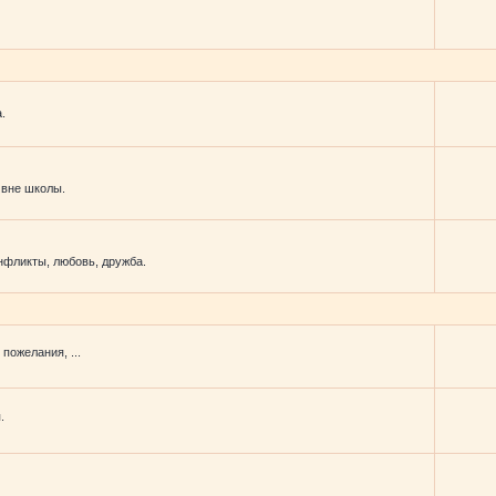
.
 вне школы.
фликты, любовь, дружба.
пожелания, ...
.