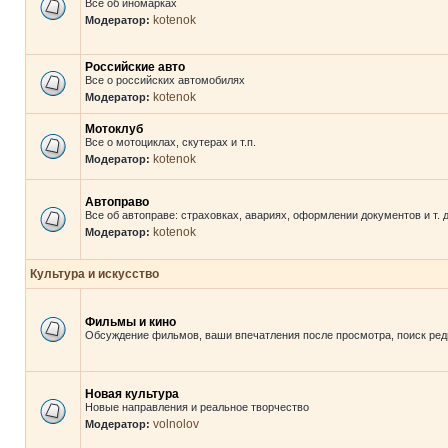
Все об иномарках
kotenok
Модератор:
Российские авто
Все о российских автомобилях
kotenok
Модератор:
Мотоклуб
Все о мотоциклах, скутерах и т.п.
kotenok
Модератор:
Автоправо
Все об автоправе: страховках, авариях, оформлении документов и т. д
kotenok
Модератор:
Культура и искусство
Фильмы и кино
Обсуждение фильмов, ваши впечатления после просмотра, поиск редк
Новая культура
Новые направления и реальное творчество
volnolov
Модератор: