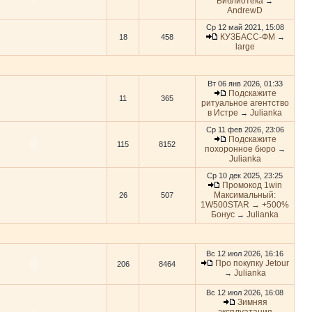
Библиотека
→
AndrewD
Ср 12 май 2021, 15:08
КУЗБАСС-ФМ
18
458
→
large
Вт 06 янв 2026, 01:33
Подскажите
11
365
ритуальное агентство
в Истре
Julianka
→
Ср 11 фев 2026, 23:06
Подскажите
115
8152
похоронное бюро
→
Julianka
Ср 10 дек 2025, 23:25
Промокод 1win
Максимальный:
26
507
1W500STAR → +500%
Бонус
Julianka
→
Вс 12 июл 2026, 16:16
Про покупку Jetour
206
8464
Julianka
→
Вс 12 июл 2026, 16:08
Зимняя