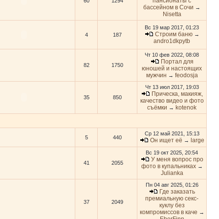
пансионаты с
60
1294
бассейном в Сочи
→
Nisetta
Вс 19 мар 2017, 01:23
Строим баню
→
4
187
andro1dkpytb
Чт 10 фев 2022, 08:08
Портал для
82
1750
юношей и настоящих
мужчин
feodosja
→
Чт 13 июл 2017, 19:03
Прическа, макияж,
35
850
качество видео и фото
съёмки
kotenok
→
Ср 12 май 2021, 15:13
5
440
Он ищет её
large
→
Вс 19 окт 2025, 20:54
У меня вопрос про
41
2055
фото в купальниках
→
Julianka
Пн 04 авг 2025, 01:26
Где заказать
премиальную секс-
37
2049
куклу без
компромиссов в каче
→