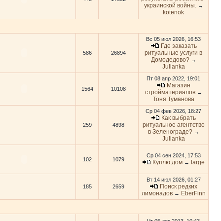
украинской войны.
→
kotenok
Вс 05 июл 2026, 16:53
Где заказать
ритуальные услуги в
586
26894
Домодедово?
→
Julianka
Пт 08 апр 2022, 19:01
Магазин
1564
10108
стройматериалов
→
Тоня Туманова
Ср 04 фев 2026, 18:27
Как выбрать
ритуальное агентство
259
4898
в Зеленограде?
→
Julianka
Ср 04 сен 2024, 17:53
102
1079
Куплю дом
large
→
Вт 14 июл 2026, 01:27
Поиск редких
185
2659
лимонадов
EberFinn
→