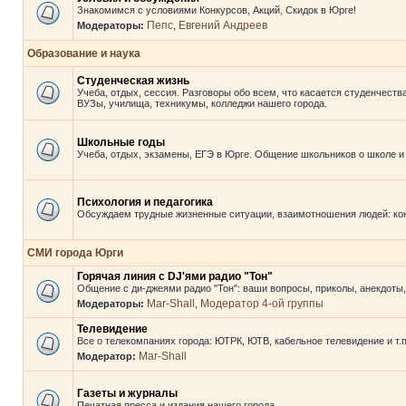
Знакомимся с условиями Конкурсов, Акций, Скидок в Юрге!
Пепс
Евгений Андреев
Модераторы:
,
Образование и наука
Студенческая жизнь
Учеба, отдых, сессия. Разговоры обо всем, что касается студенчества
ВУЗы, училища, техникумы, колледжи нашего города.
Школьные годы
Учеба, отдых, экзамены, ЕГЭ в Юрге. Общение школьников о школе и
Психология и педагогика
Обсуждаем трудные жизненные ситуации, взаимотношения людей: кон
СМИ города Юрги
Горячая линия с DJ'ями радио "Тон"
Общение с ди-джеями радио "Тон": ваши вопросы, приколы, анекдоты, 
Mar-Shall
Модератор 4-ой группы
Модераторы:
,
Телевидение
Все о телекомпаниях города: ЮТРК, ЮТВ, кабельное телевидение и т.п
Mar-Shall
Модератор:
Газеты и журналы
Печатная пресса и издания нашего города.