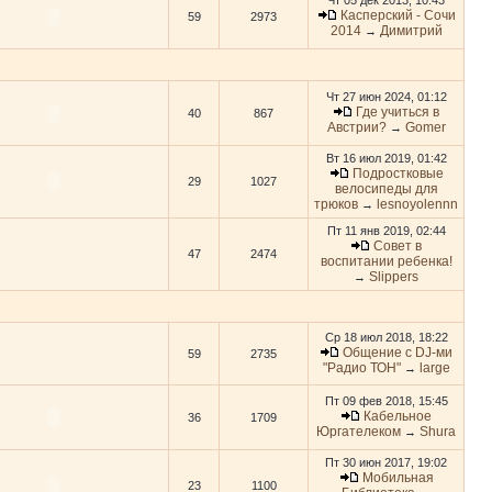
Чт 05 дек 2013, 10:43
Касперский - Сочи
59
2973
2014
Димитрий
→
Чт 27 июн 2024, 01:12
Где учиться в
40
867
Австрии?
Gomer
→
Вт 16 июл 2019, 01:42
Подростковые
29
1027
велосипеды для
трюков
lesnoyolennn
→
Пт 11 янв 2019, 02:44
Совет в
47
2474
воспитании ребенка!
Slippers
→
Ср 18 июл 2018, 18:22
Общение с DJ-ми
59
2735
"Радио ТОН"
large
→
Пт 09 фев 2018, 15:45
Кабельное
36
1709
Юргателеком
Shura
→
Пт 30 июн 2017, 19:02
Мобильная
23
1100