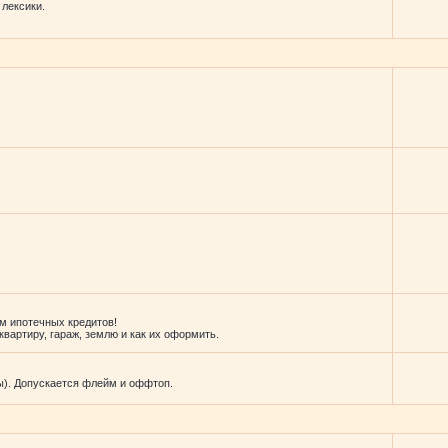
 лексики.
м ипотечных кредитов!
вартиру, гараж, землю и как их оформить.
ы). Допускается флейм и оффтоп.