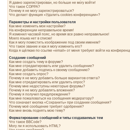
Я давно зарегистрирован, но больше не могу войти!
Что такое COPPA?
Почему я не могу зарегистрироваться?
Что делает функция «Удалить cookies конференции»?
Параметры и настройки пользователя
Как мне изменить мои настройки?
На конференции неправильное время!
Я изменил часовой пояс, но время все равно неправильное!
Моего языка нет в списке!
Как я могу поместить изображение под своим именем?
Что такое звание и как я могу изменить его?
Когда я щёлкаю по ссылке «email» от меня требуют войти на конферен
Создание сообщений
Как мне создать тему в форуме?
Как мне отредактировать или удалить сообщение?
Как мне добавить подпись к своему сообщению?
Как мне создать опрос?
Почему я не могу добавить больше вариантов ответа?
Как мне отредактировать или удалить опрос?
Почему мне недоступны некоторые форумы?
Почему я не могу добавлять вложения?
Почему я получил предупреждение?
Как мне пожаловаться на сообщения модератору?
Что означает кнопка «Сохранить» при создании сообщения?
Почему моё сообщение требует одобрения?
Как мне вновь поднять мою тему?
Форматирование сообщений и типы создаваемых тем
Что такое BBCode?
Могу ли я использовать HTML?