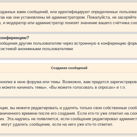
зданных вами сообщений, или идентифицируют определенных пользоват
так как они установлены её администратором. Пожалуйста, не засоряйт
, и модератор или администратор понизят значение вашего счётчика со
а конференцию?
сообщения другим пользователям через встроенную в конференцию форм
 системой анонимными пользователями.
Создание сообщений
кнопке в окне форума или темы. Возможно, вам придется зарегистриров
 можете начинать темы», «Вы можете голосовать в опросах» и т.п.
ции, вы можете редактировать и удалять только свои собственные сооб
ниченного времени после его создания. Если кто-то уже ответил на со
них. Эта надпись не появляется, если сообщение редактировал админист
 могут удалить сообщение, если на него уже кто-то ответил.