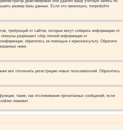
 администратор деактивировал или удалил вашу учётную запись по
ьшить размер базы данных. Если это произошло, попробуйте
Штатов, требующий от сайтов, которые могут собирать информацию от
о опекуны разрешают сбор личной информации от
 конференции, обратитесь за помощью к юрисконсульту. Обратите
указанных ниже.
акже мог отключить регистрацию новых пользователей. Обратитесь
функции, такие, как отслеживание прочитанных сообщений, если
ookies поможет.