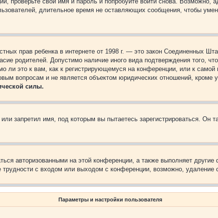
ии, проверьте свои имя и пароль и попробуйте войти снова. Возможно,
льзователей, длительное время не оставляющих сообщения, чтобы умен
 частных прав ребенка в интернете от 1998 г. — это закон Соединенных 
асие родителей. Допустимо наличие иного вида подтверждения того, чт
о ли это к вам, как к регистрирующемуся на конференции, или к самой
овым вопросам и не является объектом юридических отношений, кроме 
ической силы.
или запретил имя, под которым вы пытаетесь зарегистрироваться. Он т
аться авторизованными на этой конференции, а также выполняет другие 
 трудности с входом или выходом с конференции, возможно, удаление c
Параметры и настройки пользователя