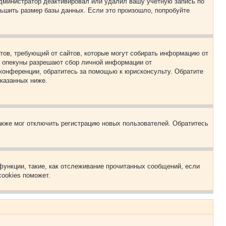
 администратор деактивировал или удалил вашу учётную запись по
ьшить размер базы данных. Если это произошло, попробуйте
Штатов, требующий от сайтов, которые могут собирать информацию от
о опекуны разрешают сбор личной информации от
 конференции, обратитесь за помощью к юрисконсульту. Обратите
указанных ниже.
акже мог отключить регистрацию новых пользователей. Обратитесь
функции, такие, как отслеживание прочитанных сообщений, если
ookies поможет.