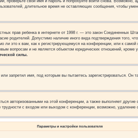
ии, проверьте свои имя и пароль и попробуйте войти снова. Возможно,
льзователей, длительное время не оставляющих сообщения, чтобы умен
 частных прав ребенка в интернете от 1998 г. — это закон Соединенных 
асие родителей. Допустимо наличие иного вида подтверждения того, чт
о ли это к вам, как к регистрирующемуся на конференции, или к самой
овым вопросам и не является объектом юридических отношений, кроме 
ической силы.
или запретил имя, под которым вы пытаетесь зарегистрироваться. Он т
аться авторизованными на этой конференции, а также выполняет другие 
 трудности с входом или выходом с конференции, возможно, удаление c
Параметры и настройки пользователя