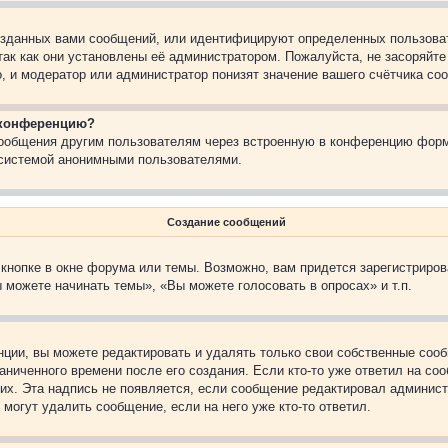
зданных вами сообщений, или идентифицируют определенных пользоват
так как они установлены её администратором. Пожалуйста, не засоряйт
, и модератор или администратор понизят значение вашего счётчика со
а конференцию?
сообщения другим пользователям через встроенную в конференцию форм
 системой анонимными пользователями.
Создание сообщений
кнопке в окне форума или темы. Возможно, вам придется зарегистриров
 можете начинать темы», «Вы можете голосовать в опросах» и т.п.
ции, вы можете редактировать и удалять только свои собственные сооб
ниченного времени после его создания. Если кто-то уже ответил на со
них. Эта надпись не появляется, если сообщение редактировал админист
 могут удалить сообщение, если на него уже кто-то ответил.