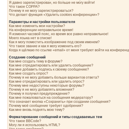
Я давно зарегистрирован, но больше не могу войти!
Что такое COPPA?
Почему я не могу зарегистрироваться?
Что делает функция «Удалить cookies конференции»?
Параметры и настройки пользователя
Как мне изменить мои настройки?
На конференции неправильное время!
Я изменил часовой пояс, но время все равно неправильное!
Моего языка нет в списке!
Как я могу поместить изображение под своим именем?
Что такое звание и как я могу изменить его?
Когда я щёлкаю по ссылке «email» от меня требуют войти на конферен
Создание сообщений
Как мне создать тему в форуме?
Как мне отредактировать или удалить сообщение?
Как мне добавить подпись к своему сообщению?
Как мне создать опрос?
Почему я не могу добавить больше вариантов ответа?
Как мне отредактировать или удалить опрос?
Почему мне недоступны некоторые форумы?
Почему я не могу добавлять вложения?
Почему я получил предупреждение?
Как мне пожаловаться на сообщения модератору?
Что означает кнопка «Сохранить» при создании сообщения?
Почему моё сообщение требует одобрения?
Как мне вновь поднять мою тему?
Форматирование сообщений и типы создаваемых тем
Что такое BBCode?
Могу ли я использовать HTML?