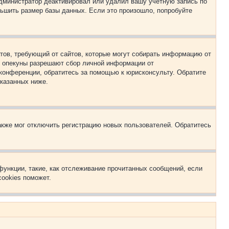
 администратор деактивировал или удалил вашу учётную запись по
ьшить размер базы данных. Если это произошло, попробуйте
Штатов, требующий от сайтов, которые могут собирать информацию от
о опекуны разрешают сбор личной информации от
 конференции, обратитесь за помощью к юрисконсульту. Обратите
указанных ниже.
акже мог отключить регистрацию новых пользователей. Обратитесь
функции, такие, как отслеживание прочитанных сообщений, если
ookies поможет.