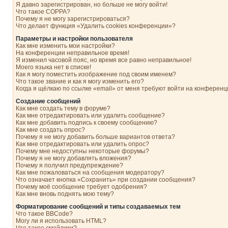
Я давно зарегистрирован, но больше не могу войти!
Что такое COPPA?
Почему я не могу зарегистрироваться?
Что делает функция «Удалить cookies конференции»?
Параметры и настройки пользователя
Как мне изменить мои настройки?
На конференции неправильное время!
Я изменил часовой пояс, но время все равно неправильное!
Моего языка нет в списке!
Как я могу поместить изображение под своим именем?
Что такое звание и как я могу изменить его?
Когда я щёлкаю по ссылке «email» от меня требуют войти на конферен
Создание сообщений
Как мне создать тему в форуме?
Как мне отредактировать или удалить сообщение?
Как мне добавить подпись к своему сообщению?
Как мне создать опрос?
Почему я не могу добавить больше вариантов ответа?
Как мне отредактировать или удалить опрос?
Почему мне недоступны некоторые форумы?
Почему я не могу добавлять вложения?
Почему я получил предупреждение?
Как мне пожаловаться на сообщения модератору?
Что означает кнопка «Сохранить» при создании сообщения?
Почему моё сообщение требует одобрения?
Как мне вновь поднять мою тему?
Форматирование сообщений и типы создаваемых тем
Что такое BBCode?
Могу ли я использовать HTML?