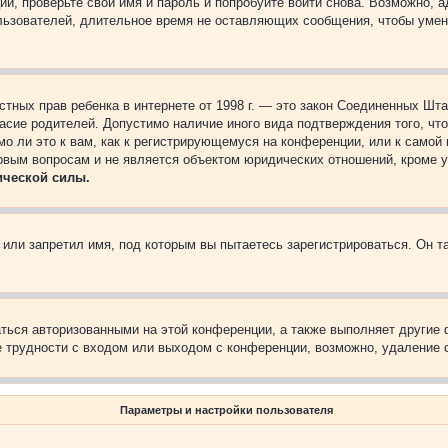
ии, проверьте свои имя и пароль и попробуйте войти снова. Возможно,
льзователей, длительное время не оставляющих сообщения, чтобы умен
 частных прав ребенка в интернете от 1998 г. — это закон Соединенных 
асие родителей. Допустимо наличие иного вида подтверждения того, чт
о ли это к вам, как к регистрирующемуся на конференции, или к самой
овым вопросам и не является объектом юридических отношений, кроме 
ической силы.
или запретил имя, под которым вы пытаетесь зарегистрироваться. Он т
аться авторизованными на этой конференции, а также выполняет другие 
 трудности с входом или выходом с конференции, возможно, удаление c
Параметры и настройки пользователя