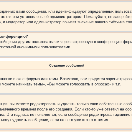
зданных вами сообщений, или идентифицируют определенных пользоват
так как они установлены её администратором. Пожалуйста, не засоряйт
, и модератор или администратор понизят значение вашего счётчика со
а конференцию?
сообщения другим пользователям через встроенную в конференцию форм
 системой анонимными пользователями.
Создание сообщений
кнопке в окне форума или темы. Возможно, вам придется зарегистриров
 можете начинать темы», «Вы можете голосовать в опросах» и т.п.
ции, вы можете редактировать и удалять только свои собственные сооб
ниченного времени после его создания. Если кто-то уже ответил на со
них. Эта надпись не появляется, если сообщение редактировал админист
 могут удалить сообщение, если на него уже кто-то ответил.