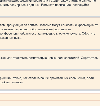
 администратор деактивировал или удалил вашу учётную запись по
ьшить размер базы данных. Если это произошло, попробуйте
Штатов, требующий от сайтов, которые могут собирать информацию от
о опекуны разрешают сбор личной информации от
 конференции, обратитесь за помощью к юрисконсульту. Обратите
указанных ниже.
акже мог отключить регистрацию новых пользователей. Обратитесь
функции, такие, как отслеживание прочитанных сообщений, если
ookies поможет.