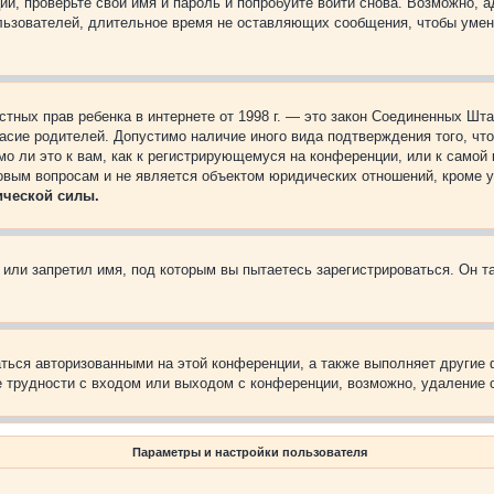
ии, проверьте свои имя и пароль и попробуйте войти снова. Возможно,
льзователей, длительное время не оставляющих сообщения, чтобы умен
 частных прав ребенка в интернете от 1998 г. — это закон Соединенных 
асие родителей. Допустимо наличие иного вида подтверждения того, чт
о ли это к вам, как к регистрирующемуся на конференции, или к самой
овым вопросам и не является объектом юридических отношений, кроме 
ической силы.
или запретил имя, под которым вы пытаетесь зарегистрироваться. Он т
аться авторизованными на этой конференции, а также выполняет другие 
 трудности с входом или выходом с конференции, возможно, удаление c
Параметры и настройки пользователя