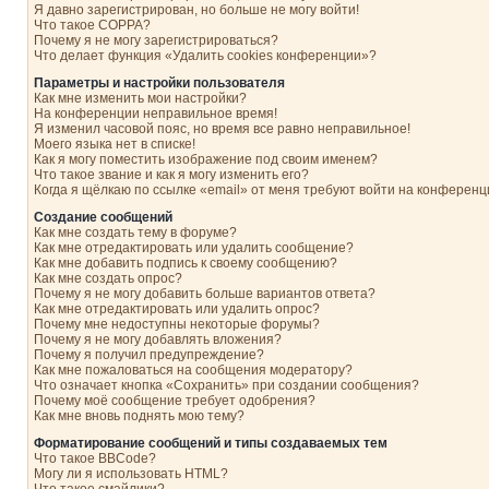
Я давно зарегистрирован, но больше не могу войти!
Что такое COPPA?
Почему я не могу зарегистрироваться?
Что делает функция «Удалить cookies конференции»?
Параметры и настройки пользователя
Как мне изменить мои настройки?
На конференции неправильное время!
Я изменил часовой пояс, но время все равно неправильное!
Моего языка нет в списке!
Как я могу поместить изображение под своим именем?
Что такое звание и как я могу изменить его?
Когда я щёлкаю по ссылке «email» от меня требуют войти на конферен
Создание сообщений
Как мне создать тему в форуме?
Как мне отредактировать или удалить сообщение?
Как мне добавить подпись к своему сообщению?
Как мне создать опрос?
Почему я не могу добавить больше вариантов ответа?
Как мне отредактировать или удалить опрос?
Почему мне недоступны некоторые форумы?
Почему я не могу добавлять вложения?
Почему я получил предупреждение?
Как мне пожаловаться на сообщения модератору?
Что означает кнопка «Сохранить» при создании сообщения?
Почему моё сообщение требует одобрения?
Как мне вновь поднять мою тему?
Форматирование сообщений и типы создаваемых тем
Что такое BBCode?
Могу ли я использовать HTML?