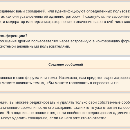
зданных вами сообщений, или идентифицируют определенных пользоват
так как они установлены её администратором. Пожалуйста, не засоряйт
, и модератор или администратор понизят значение вашего счётчика со
а конференцию?
сообщения другим пользователям через встроенную в конференцию форм
 системой анонимными пользователями.
Создание сообщений
кнопке в окне форума или темы. Возможно, вам придется зарегистриров
 можете начинать темы», «Вы можете голосовать в опросах» и т.п.
ции, вы можете редактировать и удалять только свои собственные сооб
ниченного времени после его создания. Если кто-то уже ответил на со
них. Эта надпись не появляется, если сообщение редактировал админист
 могут удалить сообщение, если на него уже кто-то ответил.